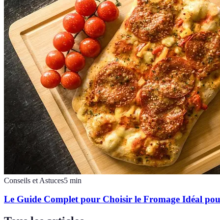
Conseils et Astuces
5
min
Le Guide Complet pour Choisir le Fromage Idéal pou