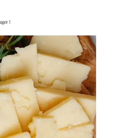
ager !