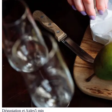
Dégustation et Aides
5
min