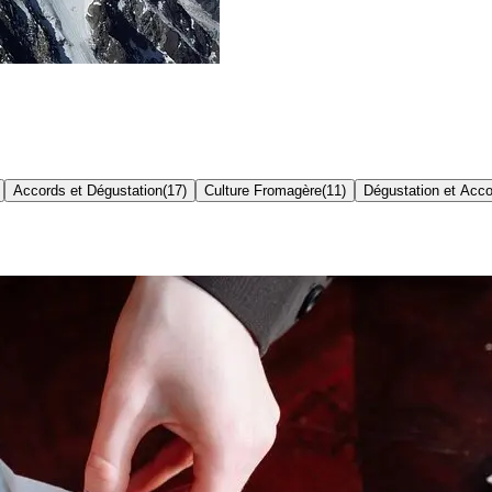
Accords et Dégustation
(
17
)
Culture Fromagère
(
11
)
Dégustation et Acc