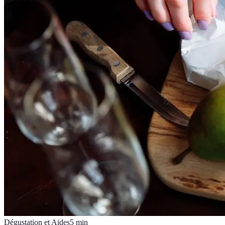
Dégustation et Aides
5
min