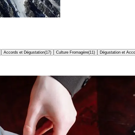
Accords et Dégustation
(
17
)
Culture Fromagère
(
11
)
Dégustation et Acc