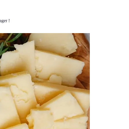
ager !