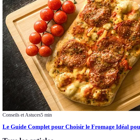
Conseils et Astuces
5
min
Le Guide Complet pour Choisir le Fromage Idéal pou