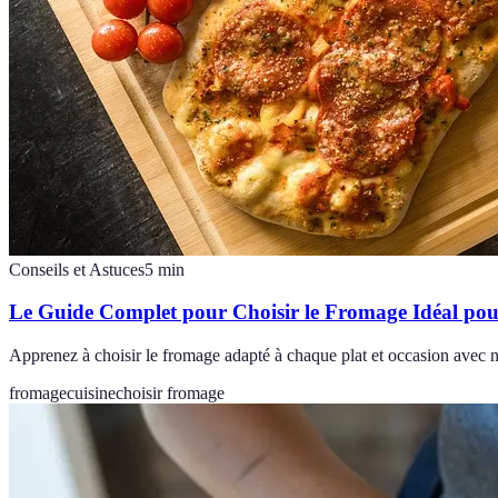
Conseils et Astuces
5
min
Le Guide Complet pour Choisir le Fromage Idéal pou
Apprenez à choisir le fromage adapté à chaque plat et occasion avec 
fromage
cuisine
choisir fromage