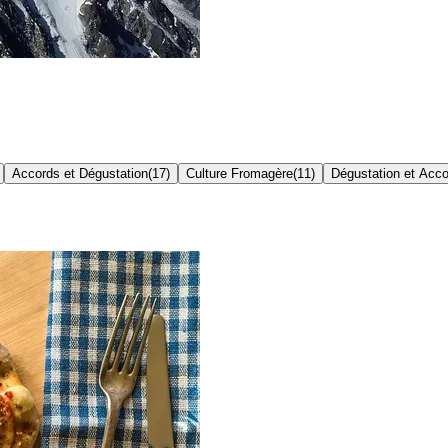
Accords et Dégustation
(
17
)
Culture Fromagère
(
11
)
Dégustation et Acc