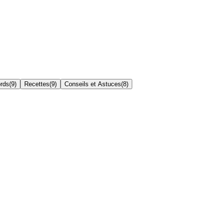
ords
(
9
)
Recettes
(
9
)
Conseils et Astuces
(
8
)