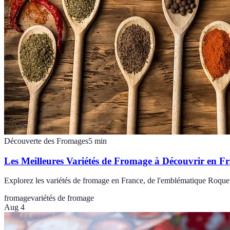
Découverte des Fromages
5
min
Les Meilleures Variétés de Fromage à Découvrir en F
Explorez les variétés de fromage en France, de l'emblématique Roquef
fromage
variétés de fromage
Aug 4