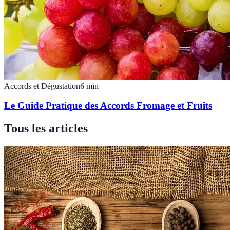
Accords et Dégustation
6
min
Le Guide Pratique des Accords Fromage et Fruits
Tous les articles