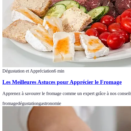
Dégustation et Appréciation
6
min
Les Meilleures Astuces pour Apprécier le Fromage
Apprenez à savourer le fromage comme un expert grâce à nos conseils 
fromage
dégustation
gastronomie