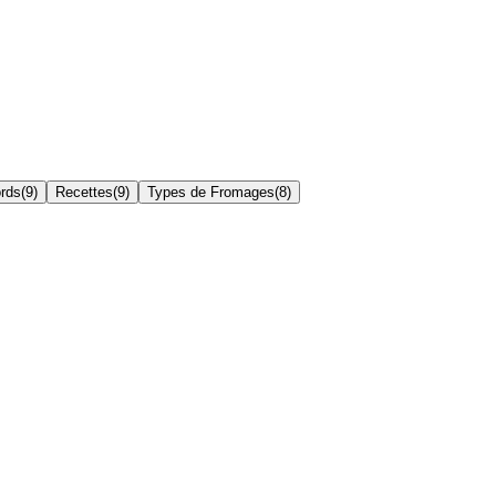
ords
(
9
)
Recettes
(
9
)
Types de Fromages
(
8
)