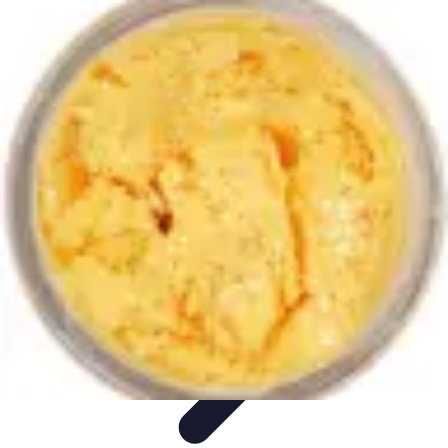
Guide du Fromage
Dégustation et Techniques
Accords et Associations
Accords et
Dégustation
Guide Pratique
Recettes
Guide du Fromage