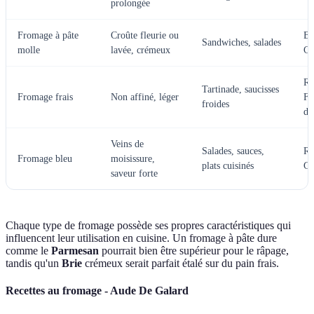
prolongée
Fromage à pâte
Croûte fleurie ou
Br
Sandwiches, salades
molle
lavée, crémeux
Ca
Ri
Tartinade, saucisses
Fromage frais
Non affiné, léger
Fr
froides
de
Veins de
Salades, sauces,
Ro
Fromage bleu
moisissure,
plats cuisinés
Go
saveur forte
Chaque type de fromage possède ses propres caractéristiques qui
influencent leur utilisation en cuisine. Un fromage à pâte dure
comme le
Parmesan
pourrait bien être supérieur pour le râpage,
tandis qu'un
Brie
crémeux serait parfait étalé sur du pain frais.
Recettes au fromage - Aude De Galard