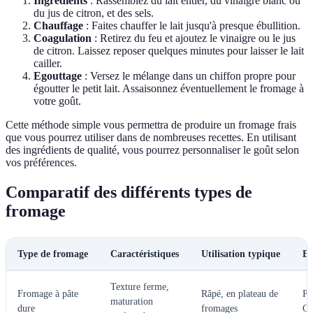
Ingrédients
: Rassemblez du lait entier, du vinaigre blanc ou
du jus de citron, et des sels.
Chauffage
: Faites chauffer le lait jusqu'à presque ébullition.
Coagulation
: Retirez du feu et ajoutez le vinaigre ou le jus
de citron. Laissez reposer quelques minutes pour laisser le lait
cailler.
Egouttage
: Versez le mélange dans un chiffon propre pour
égoutter le petit lait. Assaisonnez éventuellement le fromage à
votre goût.
Cette méthode simple vous permettra de produire un fromage frais
que vous pourrez utiliser dans de nombreuses recettes. En utilisant
des ingrédients de qualité, vous pourrez personnaliser le goût selon
vos préférences.
Comparatif des différents types de
fromage
Type de fromage
Caractéristiques
Utilisation typique
Ex
Texture ferme,
Fromage à pâte
Râpé, en plateau de
Pa
maturation
dure
fromages
Co