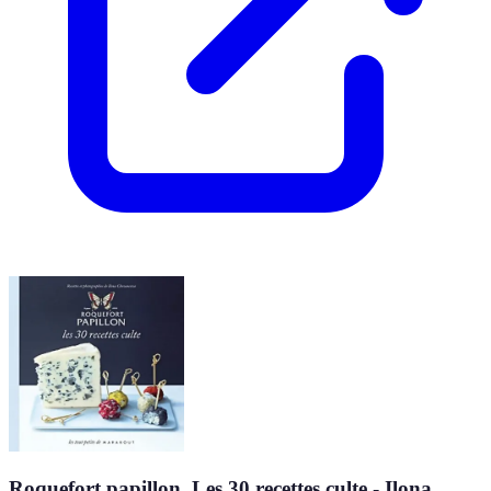
Roquefort papillon. Les 30 recettes culte - Ilona