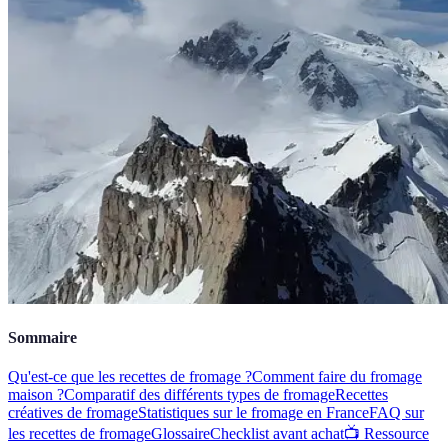
Sommaire
Qu'est-ce que les recettes de fromage ?
Comment faire du fromage
maison ?
Comparatif des différents types de fromage
Recettes
créatives de fromage
Statistiques sur le fromage en France
FAQ sur
les recettes de fromage
Glossaire
Checklist avant achat
📺 Ressource