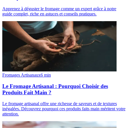
Apprenez à déguster le fromage comme un expert grâce à notre
guide complet, riche en astuces et conseils pratiques.
Fromages Artisanaux
6
min
Le Fromage Artisanal : Pourquoi Choisir des
Produits Fait Main ?
Le fromage artisanal offre une richesse de saveurs et de textures
inégalées. Découvrez pourquoi ces produits faits main méritent votre
attention.