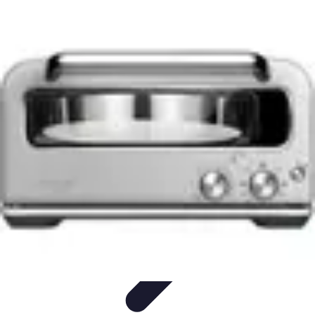
Guide du Fromage
Dégustation et Techniques
Accords et Associations
Accords et
Dégustation
Guide Pratique
Recettes
Guide du Fromage