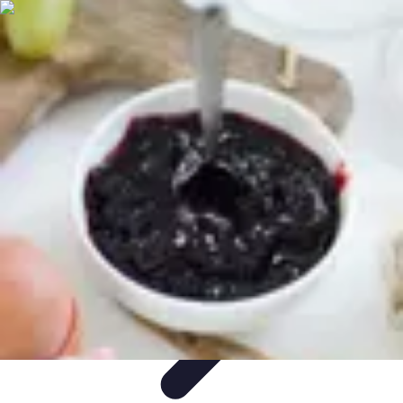
Guide du Fromage
Dégustation et Techniques
Accords et Associations
Accords et
Dégustation
Guide Pratique
Recettes
Guide du Fromage