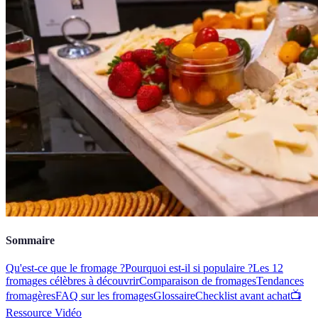
Sommaire
Qu'est-ce que le fromage ?
Pourquoi est-il si populaire ?
Les 12
fromages célèbres à découvrir
Comparaison de fromages
Tendances
fromagères
FAQ sur les fromages
Glossaire
Checklist avant achat
📺
Ressource Vidéo