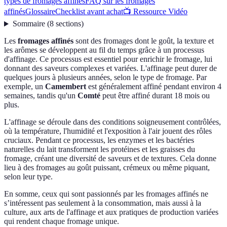
types de fromages affinés
FAQ sur les fromages
affinés
Glossaire
Checklist avant achat
📺 Ressource Vidéo
Sommaire
(
8
sections
)
Les
fromages affinés
sont des fromages dont le goût, la texture et
les arômes se développent au fil du temps grâce à un processus
d'affinage. Ce processus est essentiel pour enrichir le fromage, lui
donnant des saveurs complexes et variées. L'affinage peut durer de
quelques jours à plusieurs années, selon le type de fromage. Par
exemple, un
Camembert
est généralement affiné pendant environ 4
semaines, tandis qu'un
Comté
peut être affiné durant 18 mois ou
plus.
L'affinage se déroule dans des conditions soigneusement contrôlées,
où la température, l'humidité et l'exposition à l'air jouent des rôles
cruciaux. Pendant ce processus, les enzymes et les bactéries
naturelles du lait transforment les protéines et les graisses du
fromage, créant une diversité de saveurs et de textures. Cela donne
lieu à des fromages au goût puissant, crémeux ou même piquant,
selon leur type.
En somme, ceux qui sont passionnés par les fromages affinés ne
s’intéressent pas seulement à la consommation, mais aussi à la
culture, aux arts de l'affinage et aux pratiques de production variées
qui rendent chaque fromage unique.