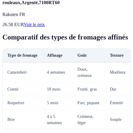
rouleaux,Argenté,7100RT60
Rakuten FR
26.58
EUR
Voir le prix
Comparatif des types de fromages affinés
Type de fromage
Affinage
Goût
Texture
Doux,
Camembert
4 semaines
Moelleux
crémeux
Comté
18 mois
Fruité, gras
Dur
Roquefort
5 mois
Fort, piquant
Émietté
4 à 5
Crémeux,
Brie
Souple
semaines
léger