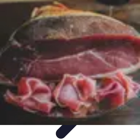
Guide du Fromage
Dégustation et Techniques
Accords et Associations
Accords et
Dégustation
Guide Pratique
Recettes
Guide du Fromage