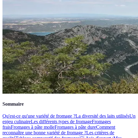
Sommaire
Qu'est-ce qu'une variété de fromage ?
La diversité des laits utilisés
Un
enjeu culinaire
Les différents types de fromage
Fromages
frais
Fromages à pâte molle
Fromages à pâte dure
Comment
reconnaître une bonne variété de fromage ?
Les critères de