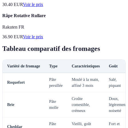
30.40
EUR
Voir le prix
Râpe Rotative Rullare
Rakuten FR
36.90
EUR
Voir le prix
Tableau comparatif des fromages
Variété de fromage
Type
Caractéristiques
Goût
Pâte
Moulé à la main,
Salé,
Roquefort
persillée
affiné 3 mois
piquant
Croûte
Doux,
Pâte
Brie
comestible,
légèrement
molle
crémeux
noisetté
Pâte
Vieilli, goût
Fort et
Cheddar