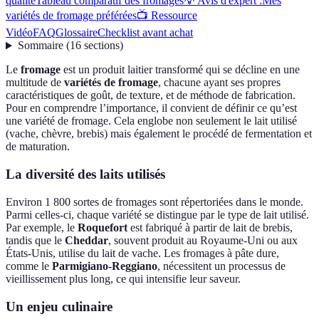
qualité
Tableau comparatif des fromages
💡 Avis d'expert :
Mes
variétés de fromage préférées
📺 Ressource
Vidéo
FAQ
Glossaire
Checklist avant achat
Sommaire
(
16
sections
)
Le
fromage
est un produit laitier transformé qui se décline en une
multitude de
variétés de fromage
, chacune ayant ses propres
caractéristiques de goût, de texture, et de méthode de fabrication.
Pour en comprendre l’importance, il convient de définir ce qu’est
une variété de fromage. Cela englobe non seulement le lait utilisé
(vache, chèvre, brebis) mais également le procédé de fermentation et
de maturation.
La diversité des laits utilisés
Environ 1 800 sortes de fromages sont répertoriées dans le monde.
Parmi celles-ci, chaque variété se distingue par le type de lait utilisé.
Par exemple, le
Roquefort
est fabriqué à partir de lait de brebis,
tandis que le
Cheddar
, souvent produit au Royaume-Uni ou aux
États-Unis, utilise du lait de vache. Les fromages à pâte dure,
comme le
Parmigiano-Reggiano
, nécessitent un processus de
vieillissement plus long, ce qui intensifie leur saveur.
Un enjeu culinaire