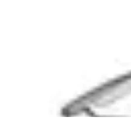
Guide du Fromage
Dégustation et Techniques
Accords et Associations
Accords et Dégusta
Guide du Fromage