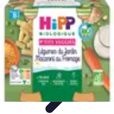
Guide du Fromage
Dégustation et Techniques
Accords et Associations
Accords et
Dégustation
Guide Pratique
Recettes
Guide du Fromage