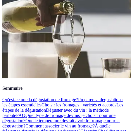
Sommaire
Qu'est-ce que la dégustation de fromage?
Préparer sa dégustation :
les étapes essentielles
Choisir les fromages : variétés et accords
Les
étapes de la dégustation
Déguster avec du vin : la méthode
parfaite
FAQ
Quel type de fromage devrais-je choisir pour une
dégustation?
Quelle température devrait avoir le fromage pour la
dégustation?
Comment associer le vin au fromage?
À quelle