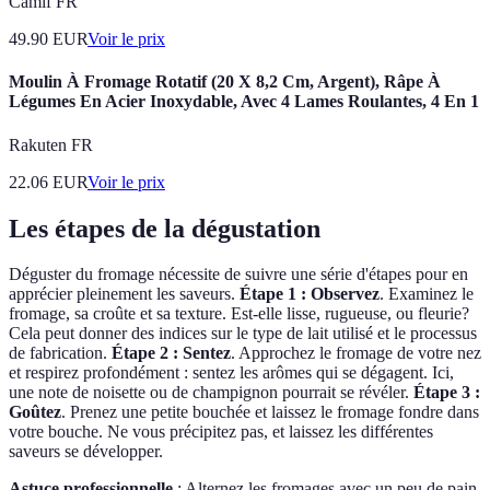
Camif FR
49.90
EUR
Voir le prix
Moulin À Fromage Rotatif (20 X 8,2 Cm, Argent), Râpe À
Légumes En Acier Inoxydable, Avec 4 Lames Roulantes, 4 En 1
Rakuten FR
22.06
EUR
Voir le prix
Les étapes de la dégustation
Déguster du fromage nécessite de suivre une série d'étapes pour en
apprécier pleinement les saveurs.
Étape 1 : Observez
. Examinez le
fromage, sa croûte et sa texture. Est-elle lisse, rugueuse, ou fleurie?
Cela peut donner des indices sur le type de lait utilisé et le processus
de fabrication.
Étape 2 : Sentez
. Approchez le fromage de votre nez
et respirez profondément : sentez les arômes qui se dégagent. Ici,
une note de noisette ou de champignon pourrait se révéler.
Étape 3 :
Goûtez
. Prenez une petite bouchée et laissez le fromage fondre dans
votre bouche. Ne vous précipitez pas, et laissez les différentes
saveurs se développer.
Astuce professionnelle
: Alternez les fromages avec un peu de pain