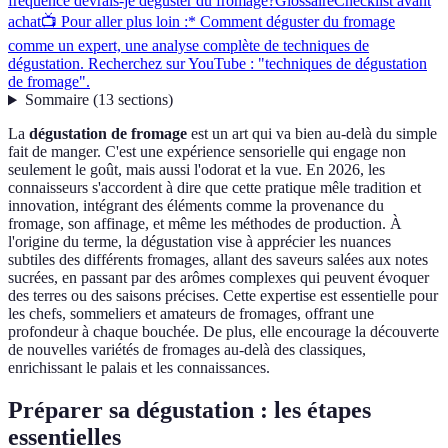
fréquence devrais-je déguster du fromage?
Glossaire
Checklist avant
achat
📺 Pour aller plus loin :* Comment déguster du fromage
comme un expert, une analyse complète de techniques de
dégustation. Recherchez sur YouTube : "techniques de dégustation
de fromage".
Sommaire
(
13
sections
)
La
dégustation de fromage
est un art qui va bien au-delà du simple
fait de manger. C'est une expérience sensorielle qui engage non
seulement le goût, mais aussi l'odorat et la vue. En 2026, les
connaisseurs s'accordent à dire que cette pratique mêle tradition et
innovation, intégrant des éléments comme la provenance du
fromage, son affinage, et même les méthodes de production. À
l'origine du terme, la dégustation vise à apprécier les nuances
subtiles des différents fromages, allant des saveurs salées aux notes
sucrées, en passant par des arômes complexes qui peuvent évoquer
des terres ou des saisons précises. Cette expertise est essentielle pour
les chefs, sommeliers et amateurs de fromages, offrant une
profondeur à chaque bouchée. De plus, elle encourage la découverte
de nouvelles variétés de fromages au-delà des classiques,
enrichissant le palais et les connaissances.
Préparer sa dégustation : les étapes
essentielles