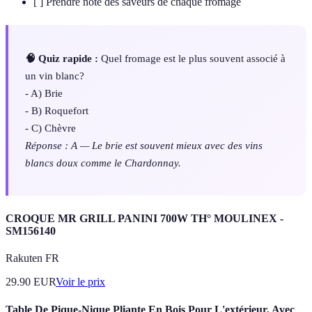
[ ] Prendre note des saveurs de chaque fromage
🧠 Quiz rapide :
Quel fromage est le plus souvent associé à
un vin blanc?
- A) Brie
- B) Roquefort
- C) Chèvre
Réponse : A — Le brie est souvent mieux avec des vins
blancs doux comme le Chardonnay.
CROQUE MR GRILL PANINI 700W TH° MOULINEX -
SM156140
Rakuten FR
29.90
EUR
Voir le prix
Table De Pique-Nique Pliante En Bois Pour L'extérieur, Avec